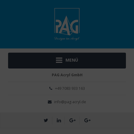
MENÜ
PAG Acryl GmbH
+49 ­7083 933 163
info@pag-acryl.de