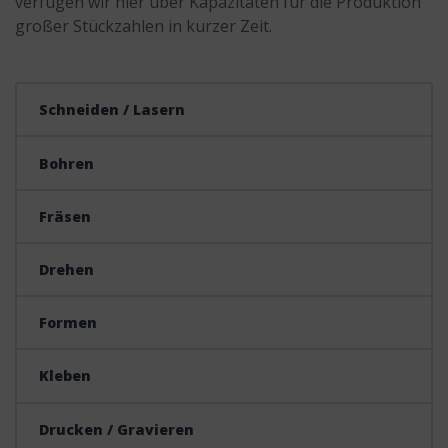
verfügen wir hier über Kapazitäten für die Produktion
großer Stückzahlen in kurzer Zeit.
Schneiden / Lasern
Bohren
Fräsen
Drehen
Formen
Kleben
Drucken / Gravieren