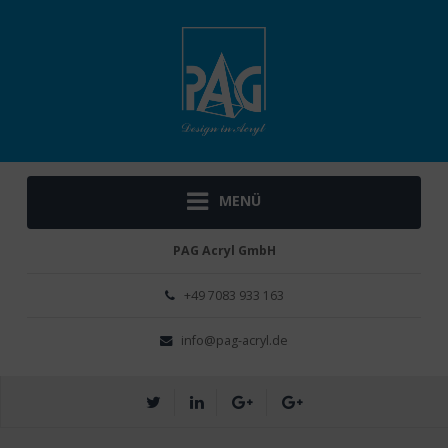
MENÜ
PAG Acryl GmbH
+49 ­7083 933 163
info@pag-acryl.de