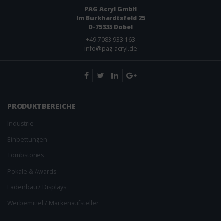
PAG Acryl GmbH
Im Burkhardtsfeld 25
D-75335 Dobel
+49 ­7083 933 163
info@pag-acryl.de
PRODUKT­BEREICHE
Industrie
Einbettungen
Tombstones
Pokale & Awards
Ladenbau / Displays
Werbemittel / Markenaufsteller