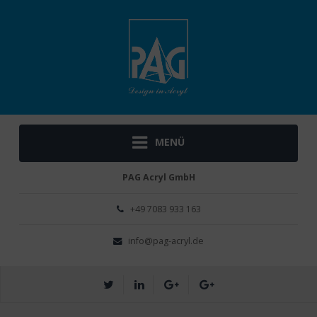
MENÜ
PAG Acryl GmbH
+49 ­7083 933 163
info@pag-acryl.de