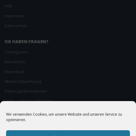
AGB
Impressum
Datenschutz
SIE HABEN FRAGEN?
Coming soon
Mein Konto
Warenkorb
Widerrufsbelehrung
Zahlungsinformationen
Liefer- und Versandkosten
Wir verwenden Cookies, um unsere Website und unseren Service zu
optimieren.
ZURÜCK NACH OBEN