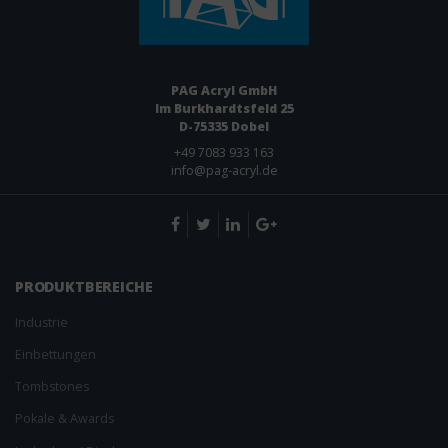
PAG Acryl GmbH
Im Burkhardtsfeld 25
D-75335 Dobel
+49 ­7083 933 163
info@pag-acryl.de
PRODUKT­BEREICHE
Industrie
Einbettungen
Tombstones
Pokale & Awards