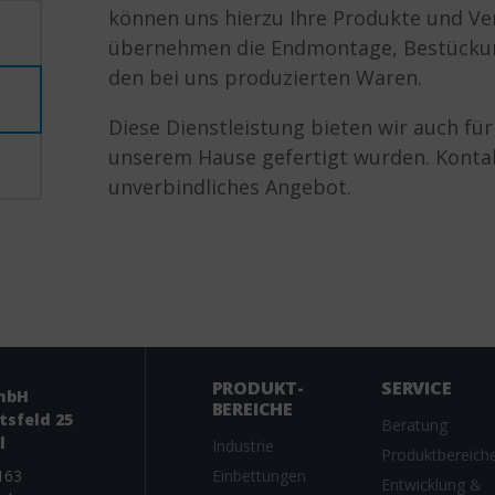
können uns hierzu Ihre Produkte und V
übernehmen die Endmontage, Bestückun
den bei uns produzierten Waren.
Diese Dienstleistung bieten wir auch fü
unserem Hause gefertigt wurden. Kontakt
unverbindliches Angebot.
PRODUKT­
SERVICE
mbH
BEREICHE
tsfeld 25
Beratung
l
Industrie
Produktbereich
163
Einbettungen
Entwicklung &