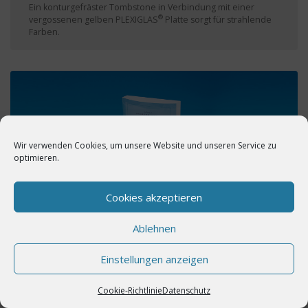
Ein konturgefräster Tombstone in Verbindung mit einer
®
vergossenen gelben PLEXIGLAS
Platte sorgt für strahlende
Farben.
Wir verwenden Cookies, um unsere Website und unseren Service zu
optimieren.
Cookies akzeptieren
Ablehnen
Beispiel 35
Einseitig gewölbter Tombstone mit mattierter Rückseite.
Einstellungen anzeigen
Cookie-Richtlinie
Datenschutz