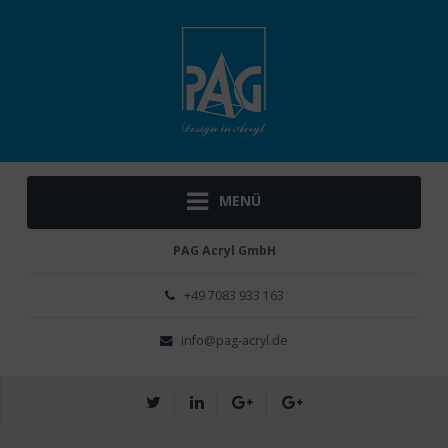
MENÜ
PAG Acryl GmbH
+49 ­7083 933 163
info@pag-acryl.de