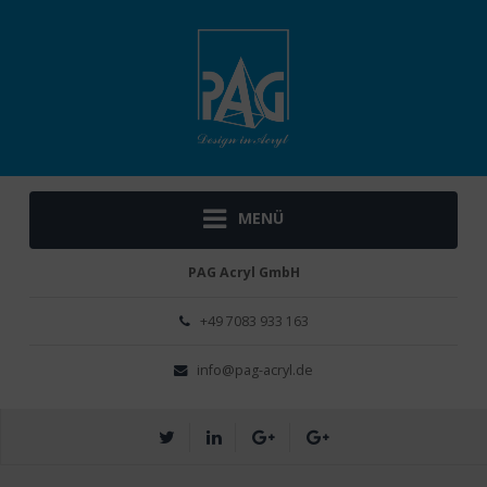
MENÜ
PAG Acryl GmbH
+49 ­7083 933 163
info@pag-acryl.de